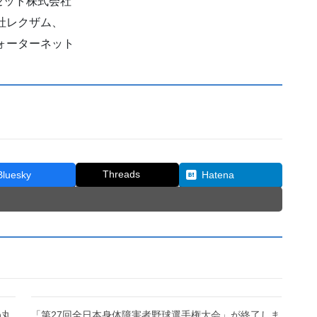
ゼット株式会社
社レクザム、
ォーターネット
Threads
Bluesky
Hatena
n丸
「第27回全日本身体障害者野球選手権大会」が終了しま