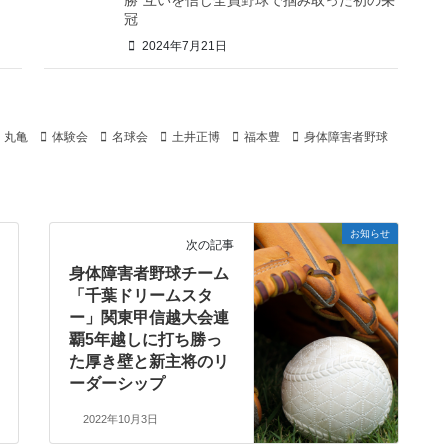
勝”互いを信じ全員野球で掴み取った初の栄
冠
2024年7月21日
丸亀
体験会
名球会
土井正博
福本豊
身体障害者野球
お知らせ
次の記事
身体障害者野球チーム
「千葉ドリームスタ
ー」関東甲信越大会連
覇5年越しに打ち勝っ
た厚き壁と新主将のリ
ーダーシップ
2022年10月3日