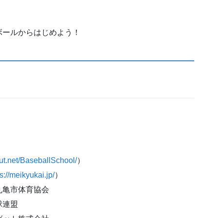
ボールからはじめよう！
out.net/BaseballSchool/
）
s://meikyukai.jp/
）
丸⻲市体育協会
球連盟