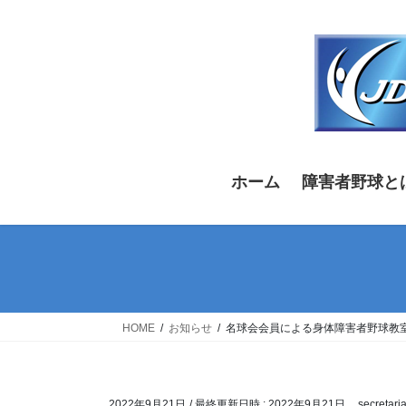
コ
ナ
ン
ビ
テ
ゲ
ン
ー
ツ
シ
へ
ョ
ス
ン
キ
に
ホーム
障害者野球と
ッ
移
プ
動
HOME
お知らせ
名球会会員による身体障害者野球教室
2022年9月21日
/ 最終更新日時 :
2022年9月21日
secretaria