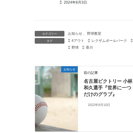
2024年8月3日
お知らせ
、
野球教室
カテゴリー
4アウト
レクザムボールパーク
タグ
野球
香川
お知らせ
前の記事
名古屋ビクトリー 小林
和久選手『世界に一つ
だけのグラブ』
2022年8月10日