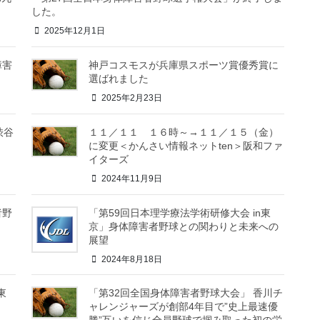
した。
2025年12月1日
障害
神戸コスモスが兵庫県スポーツ賞優秀賞に
選ばれました
2025年2月23日
渋谷
１１／１１ １６時～→１１／１５（金）
に変更＜かんさい情報ネットten＞阪和ファ
イターズ
2024年11月9日
者野
「第59回日本理学療法学術研修大会 in東
京」身体障害者野球との関わりと未来への
展望
2024年8月18日
東
「第32回全国身体障害者野球大会」 香川チ
ャレンジャーズが創部4年目で”史上最速優